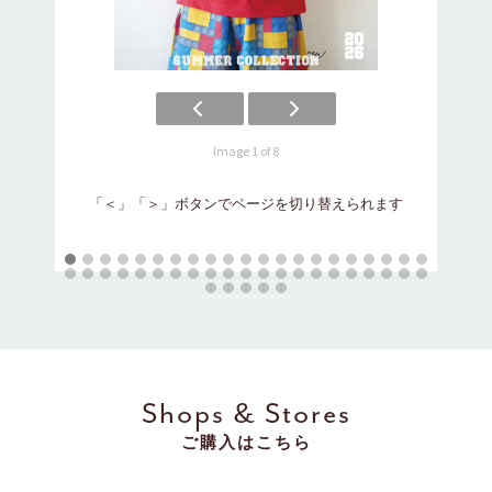
Image 1 of 8
「
「＜」「＞」ボタンでページを切り替えられます
Shops & Stores
ご購入はこちら