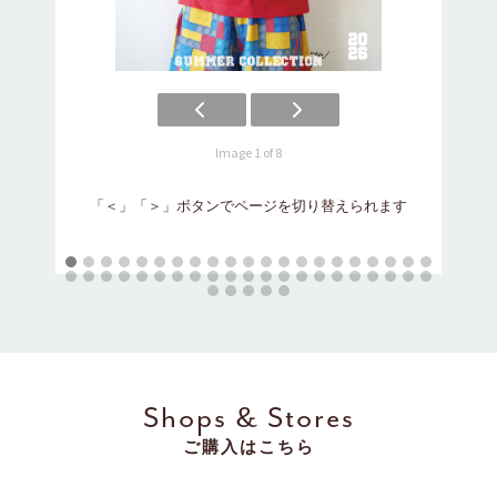
Image 1 of 8
「
「＜」「＞」ボタンでページを切り替えられます
Shops & Stores
ご購入はこちら