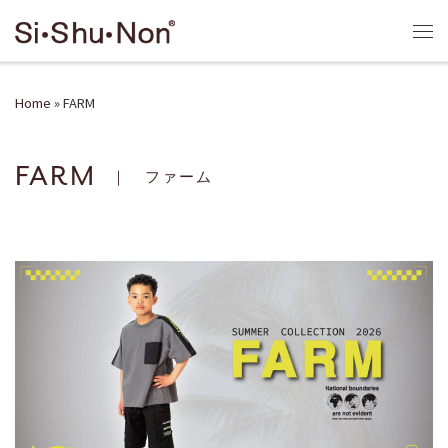
Skip to content
Me
Home
»
FARM
FARM