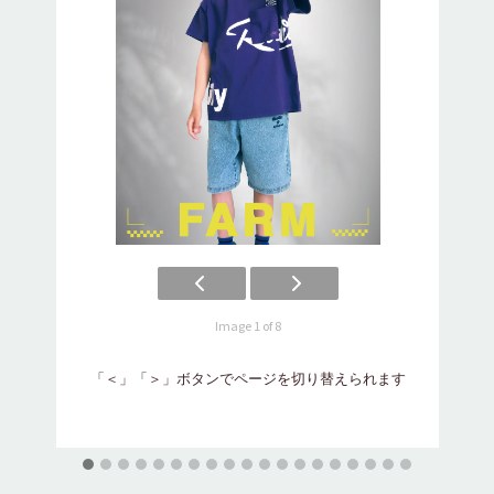
Image 1 of 8
「＜」「＞」ボタンでページを切り替えられます
「