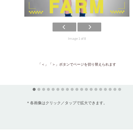
Image 1 of 8
「＜」「＞」ボタンでページを切り替えられます
＊各画像はクリック／タップで拡大できます。