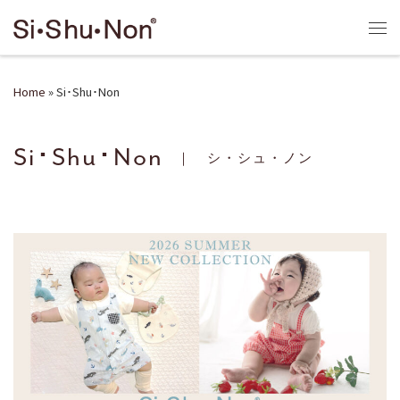
Skip to content
Me
Home
»
Si･Shu･Non
Si･Shu･Non